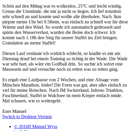
Schön auf den Mittag war es wolkenlos, 25°C und leicht windig.
Genau die Umstände, die mir ja nicht so liegen. Ich lief trotzdem
sehr schnell an und konnte und wollte alle überholen. Nach 3km
piepste meine Uhr bei 9.58min, was einfach zu schnell war für diese
Wärme und den Wind. So wurde ich automatisch gedrosselt und
spürte den Wasserverlust, wurden die Beine doch schwer. Ich
konnte nach 1.18h den Sieg für unsere Staffel ins Ziel bringen.
Gratulation an meine Staffel!
Diesen Lauf verdaute ich wirklich schlecht, so knallte es mir am
Dienstag drauf bei einem Training so richtig in der Wade. Die Wade
war sehr hart, als wäre ein Golfball drin. So suchte ich sofort eine
Masseurin auf und versuchte noch zu retten was zu retten ging.
Es ergab eine Laufpause von 2 Wochen, und eine Absage vom
München Marathon, leider! Die Form war gut, aber alles einfach zu
viel für meine Beinchen. Nach IM Switzerland, Inferno Triathlon,
Fuschlseelauf, Staffel in Walchsee ist mein Körper einfach müde.
Mal schauen, wie es weitergeht.
Euer Manuel
Switch to Desktop Version
© 2016ff Manuel Wyss