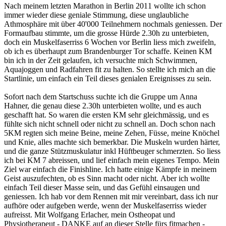
Nach meinem letzten Marathon in Berlin 2011 wollte ich schon
immer wieder diese geniale Stimmung, diese unglaubliche
Athmosphäre mit über 40'000 Teilnehmern nochmals geniessen. Der
Formaufbau stimmte, um die grosse Hürde 2.30h zu unterbieten,
doch ein Muskelfaserriss 6 Wochen vor Berlin liess mich zweifeln,
ob ich es überhaupt zum Brandenburger Tor schaffe. Keinen KM
bin ich in der Zeit gelaufen, ich versuchte mich Schwimmen,
Aquajoggen und Radfahren fit zu halten. So stellte ich mich an die
Startlinie, um einfach ein Teil dieses genialen Ereignisses zu sein.
Sofort nach dem Startschuss suchte ich die Gruppe um Anna
Hahner, die genau diese 2.30h unterbieten wollte, und es auch
geschafft hat. So waren die ersten KM sehr gleichmässig, und es
fühlte sich nicht schnell oder nicht zu schnell an. Doch schon nach
5KM regten sich meine Beine, meine Zehen, Füsse, meine Knöchel
und Knie, alles machte sich bemerkbar. Die Muskeln wurden härter,
und die ganze Stützmuskulatur inkl Hüftbeuger schmerzten. So liess
ich bei KM 7 abreissen, und lief einfach mein eigenes Tempo. Mein
Ziel war einfach die Finishline. Ich hatte einige Kämpfe in meinem
Geist auszufechten, ob es Sinn macht oder nicht. Aber ich wollte
einfach Teil dieser Masse sein, und das Gefühl einsaugen und
geniessen. Ich hab vor dem Rennen mit mir vereinbart, dass ich nur
aufhöre oder aufgeben werde, wenn der Muskelfaserriss wieder
aufreisst. Mit Wolfgang Erlacher, mein Ostheopat und
Physiotherapeut - DANKE auf an dieser Stelle fürs fitmachen -