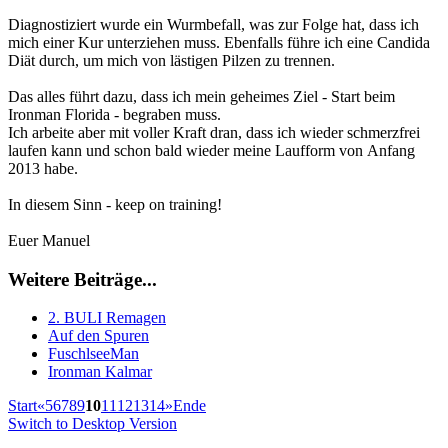
Diagnostiziert wurde ein Wurmbefall, was zur Folge hat, dass ich
mich einer Kur unterziehen muss. Ebenfalls führe ich eine Candida
Diät durch, um mich von lästigen Pilzen zu trennen.
Das alles führt dazu, dass ich mein geheimes Ziel - Start beim
Ironman Florida - begraben muss.
Ich arbeite aber mit voller Kraft dran, dass ich wieder schmerzfrei
laufen kann und schon bald wieder meine Laufform von Anfang
2013 habe.
In diesem Sinn - keep on training!
Euer Manuel
Weitere Beiträge...
2. BULI Remagen
Auf den Spuren
FuschlseeMan
Ironman Kalmar
Start
«
5
6
7
8
9
10
11
12
13
14
»
Ende
Switch to Desktop Version