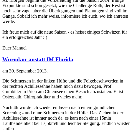
Ab Morgen beginnt die Vorbereitung auf die Saison 2014. Einige
Fixpunkte sind schon gesetzt, wie die Challenge Roth, der Rest ist
noch sehr vage, aber die Überlegungen und Planungen sind voll im
Gange. Sobald ich mehr weiss, informiere ich euch, wo ich antreten
werde.
Ich freue mich auf die neue Saison - es heisst einiges Schwitzen für
ein erfolgreiches Jahr :-)
Euer Manuel
Wurmkur anstatt IM Florida
am
30. September 2013
.
Die Schmerzen in der linken Hüfte und die Folgebeschwerden in
der rechten Achillessehne haben mich dazu bewogen, Prof.
Gumbiller in Prien am Chiemsee einen Besuch abzustatten. Er ist
Osteopath, Chiropraktiker und vieles mehr.
Nach 4h wurde ich wieder entlassen nach einem gründlichen
Screening - und ohne Schmerzen in der Hüfte. Das Ziehen in der
Achillessehne ist immer noch da, es kam nach einer 15min
Laufbandeinheit bei 17,5km/h und leichter Steigung. Endlich wieder
laufen...