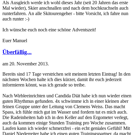
Als Ausgleich werde ich wohl dieses Jahr (seit 20 Jahren das erste
Mal wieder), Skier anschnallen und nach dem hochkrachseln auch
runterfahren. An alle Skitourengeher - bitte Vorsicht, ich fahre nun
auch runter :-)
Ich wünsche euch noch eine schöne Adventszeit!
Euer Manuel
Überfällig...
am
20. November 2013
.
Bereits sind 17 Tage verstrichen seit meinem letzten Eintrag! In den
nächsten Wochen halte ich dies kürzer, damit ihr euch jederzeit
informieren könnt, was ich gerade so treibe.
Nach Wirbleeinrichten und Candida Diät habe ich nun wieder einen
guten Rhythmus gefunden. 4x schwimme ich in einer kleinen aber
feinen Gruppe unter der Leitung von Clemens Weiss. Das macht
Spass, ich fühle mich gut im Wasser und fordern tut es mich auch.
Die Radeinheiten hab ich in den Keller auf den Ergometer verlegt,
auch da kommen einige Stunden Training pro Woche zusammen.
Laufen kann ich wieder schmerzfrei - ein echt geniales Gefühl! Mit
Daniel Niederreiter habe ich einen guten Trainingspartner, da macht