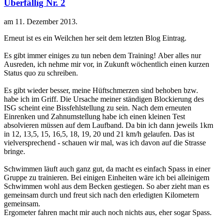
Überfällig Nr. 2
am
11. Dezember 2013
.
Erneut ist es ein Weilchen her seit dem letzten Blog Eintrag.
Es gibt immer einiges zu tun neben dem Training! Aber alles nur
Ausreden, ich nehme mir vor, in Zukunft wöchentlich einen kurzen
Status quo zu schreiben.
Es gibt wieder besser, meine Hüftschmerzen sind behoben bzw.
habe ich im Griff. Die Ursache meiner ständigen Blockierung des
ISG scheint eine Bissfehlstellung zu sein. Nach dem erneuten
Einrenken und Zahnumstellung habe ich einen kleinen Test
absolvieren müssen auf dem Laufband. Da bin ich dann jeweils 1km
in 12, 13,5, 15, 16,5, 18, 19, 20 und 21 km/h gelaufen. Das ist
vielversprechend - schauen wir mal, was ich davon auf die Strasse
bringe.
Schwimmen läuft auch ganz gut, da macht es einfach Spass in einer
Gruppe zu trainieren. Bei einigen Einheiten wäre ich bei alleinigem
Schwimmen wohl aus dem Becken gestiegen. So aber zieht man es
gemeinsam durch und freut sich nach den erledigten Kilometern
gemeinsam.
Ergometer fahren macht mir auch noch nichts aus, eher sogar Spass.