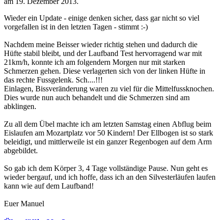
am
19. Dezember 2013
.
Wieder ein Update - einige denken sicher, dass gar nicht so viel
vorgefallen ist in den letzten Tagen - stimmt :-)
Nachdem meine Beisser wieder richtig stehen und dadurch die
Hüfte stabil bleibt, und der Laufband Test hervorragend war mit
21km/h, konnte ich am folgendern Morgen nur mit starken
Schmerzen gehen. Diese verlagerten sich von der linken Hüfte in
das rechte Fussgelenk. Sch....!!!
Einlagen, Bissveränderung waren zu viel für die Mittelfussknochen.
Dies wurde nun auch behandelt und die Schmerzen sind am
abklingen.
Zu all dem Übel machte ich am letzten Samstag einen Abflug beim
Eislaufen am Mozartplatz vor 50 Kindern! Der Ellbogen ist so stark
beleidigt, und mittlerweile ist ein ganzer Regenbogen auf dem Arm
abgebildet.
So gab ich dem Körper 3, 4 Tage vollständige Pause. Nun geht es
wieder bergauf, und ich hoffe, dass ich an den Silvesterläufen laufen
kann wie auf dem Laufband!
Euer Manuel