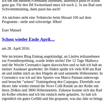
Ich bin mit meinem Formstand zufrieden, läuferisch passt es schon
ganz gut. Für den IM Switzerland muss ich noch 2, 3x ins Bad zum
Schwimmtraining, dann passt das auch!
Als nächstes steht eine Teilstrecke beim Mozart 100 auf dem
Programm - steile und schwierige 30km!
Euer Manuel
Schon wieder Ende April....
am
28. April 2016
.
Wie im letzten Blog Eintrag angekündigt, an Läufen teilzunehmen
zur Formüberprüfung, wurde leider nichts! Die 12 Tage Mallorca
und die Woche Cesenatico lagen dazwischen und so hab ich halt an
meiner Ausdauer gearbeitet. Im Süden spulte ich viele KM am Rad
ab und mühte mich an den Hügeln ab und sammelte Höhenmeter. In
Cesenatico war ich auf den Spuren von Marco Pantani unterwegs
und besuchte "seinen" Trainingsberg den Carpegna. Ebenfalls war
dieses Jahr wieder einmal die Nove Colli Runde an der Reihe mit
ihren 204km und 3800 Höhenmetern. Zuhause konnte sich das Rad
im Keller erholen und ich bin einfach mehr gelaufen. So hab ich
eigentlich ein gutes Gefühl und bin gespannt, was das Jahr so bringt.