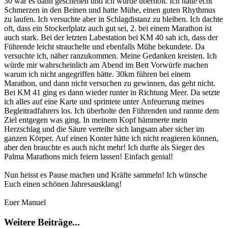
30 war es dann geschehen und ich wurde überholt. Ich hatte echt
Schmerzen in den Beinen und hatte Mühe, einen guten Rhythmus
zu laufen. Ich versuchte aber in Schlagdistanz zu bleiben. Ich dachte
oft, dass ein Stockerlplatz auch gut sei, 2. bei einem Marathon ist
auch stark. Bei der letzten Labestation bei KM 40 sah ich, dass der
Führende leicht strauchelte und ebenfalls Mühe bekundete. Da
versuchte ich, näher ranzukommen. Meine Gedanken kreisten. Ich
würde mir wahrscheinlich am Abend im Bett Vorwürfe machen
warum ich nicht angegriffen hätte. 30km führen bei einem
Marathon, und dann nicht versuchen zu gewinnen, das geht nicht.
Bei KM 41 ging es dann wieder runter in Richtung Meer. Da setzte
ich alles auf eine Karte und sprintete unter Anfeuerung meines
Begleitradfahrers los. Ich überholte den Führenden und rannte dem
Ziel entgegen was ging. In meinem Kopf hämmerte mein
Herzschlag und die Säure verteilte sich langsam aber sicher im
ganzen Körper. Auf einen Konter hätte ich nicht reagieren können,
aber den brauchte es auch nicht mehr! Ich durfte als Sieger des
Palma Marathons mich feiern lassen! Einfach genial!
Nun heisst es Pause machen und Kräfte sammeln! Ich wünsche
Euch einen schönen Jahresausklang!
Euer Manuel
Weitere Beiträge...