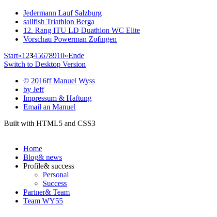
Jedermann Lauf Salzburg
sailfish Triathlon Berga
12. Rang ITU LD Duathlon WC Elite
Vorschau Powerman Zofingen
Start
«
1
2
3
4
5
6
7
8
9
10
»
Ende
Switch to Desktop Version
© 2016ff Manuel Wyss
by Jeff
Impressum & Haftung
Email an Manuel
Built with HTML5 and CSS3
Home
Blog
& news
Profile
& success
Personal
Success
Partner
& Team
Team WY55