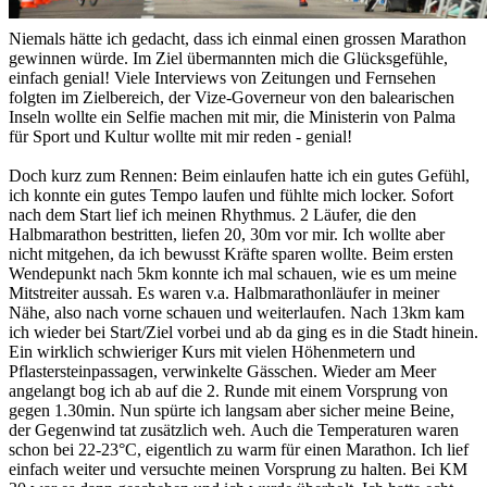
Niemals hätte ich gedacht, dass ich einmal einen grossen Marathon
gewinnen würde. Im Ziel übermannten mich die Glücksgefühle,
einfach genial! Viele Interviews von Zeitungen und Fernsehen
folgten im Zielbereich, der Vize-Governeur von den balearischen
Inseln wollte ein Selfie machen mit mir, die Ministerin von Palma
für Sport und Kultur wollte mit mir reden - genial!
Doch kurz zum Rennen: Beim einlaufen hatte ich ein gutes Gefühl,
ich konnte ein gutes Tempo laufen und fühlte mich locker. Sofort
nach dem Start lief ich meinen Rhythmus. 2 Läufer, die den
Halbmarathon bestritten, liefen 20, 30m vor mir. Ich wollte aber
nicht mitgehen, da ich bewusst Kräfte sparen wollte. Beim ersten
Wendepunkt nach 5km konnte ich mal schauen, wie es um meine
Mitstreiter aussah. Es waren v.a. Halbmarathonläufer in meiner
Nähe, also nach vorne schauen und weiterlaufen. Nach 13km kam
ich wieder bei Start/Ziel vorbei und ab da ging es in die Stadt hinein.
Ein wirklich schwieriger Kurs mit vielen Höhenmetern und
Pflastersteinpassagen, verwinkelte Gässchen. Wieder am Meer
angelangt bog ich ab auf die 2. Runde mit einem Vorsprung von
gegen 1.30min. Nun spürte ich langsam aber sicher meine Beine,
der Gegenwind tat zusätzlich weh. Auch die Temperaturen waren
schon bei 22-23°C, eigentlich zu warm für einen Marathon. Ich lief
einfach weiter und versuchte meinen Vorsprung zu halten. Bei KM