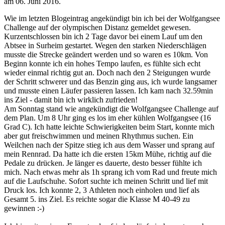
am
06. Juni 2016
.
Wie im letzten Blogeintrag angekündigt bin ich bei der Wolfgangsee
Challenge auf der olympischen Distanz gemeldet gewesen.
Kurzentschlossen bin ich 2 Tage davor bei einem Lauf um den
Abtsee in Surheim gestartet. Wegen den starken Niederschlägen
musste die Strecke geändert werden und so waren es 10km. Von
Beginn konnte ich ein hohes Tempo laufen, es fühlte sich echt
wieder einmal richtig gut an. Doch nach den 2 Steigungen wurde
der Schritt schwerer und das Benzin ging aus, ich wurde langsamer
und musste einen Läufer passieren lassen. Ich kam nach 32.59min
ins Ziel - damit bin ich wirklich zufrieden!
Am Sonntag stand wie angekündigt die Wolfgangsee Challenge auf
dem Plan. Um 8 Uhr ging es los im eher kühlen Wolfgangsee (16
Grad C). Ich hatte leichte Schwierigkeiten beim Start, konnte mich
aber gut freischwimmen und meinen Rhythmus suchen. Ein
Weilchen nach der Spitze stieg ich aus dem Wasser und sprang auf
mein Rennrad. Da hatte ich die ersten 15km Mühe, richtig auf die
Pedale zu drücken. Je länger es dauerte, desto besser fühlte ich
mich. Nach etwas mehr als 1h sprang ich vom Rad und freute mich
auf die Laufschuhe. Sofort suchte ich meinen Schritt und lief mit
Druck los. Ich konnte 2, 3 Athleten noch einholen und lief als
Gesamt 5. ins Ziel. Es reichte sogar die Klasse M 40-49 zu
gewinnen :-)