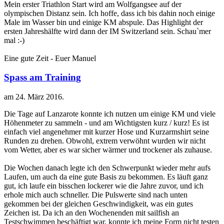
Mein erster Triathlon Start wird am Wolfgangsee auf der
olympischen Distanz sein. Ich hoffe, dass ich bis dahin noch einige
Male im Wasser bin und einige KM abspule. Das Highlight der
ersten Jahreshälfte wird dann der IM Switzerland sein. Schau`mer
mal :-)
Eine gute Zeit - Euer Manuel
Spass am Training
am
24. März 2016
.
Die Tage auf Lanzarote konnte ich nutzen um einige KM und viele
Höhenmeter zu sammeln - und am Wichtigsten kurz / kurz! Es ist
einfach viel angenehmer mit kurzer Hose und Kurzarmshirt seine
Runden zu drehen. Obwohl, extrem verwöhnt wurden wir nicht
vom Wetter, aber es war sicher wärmer und trockener als zuhause.
Die Wochen danach legte ich den Schwerpunkt wieder mehr aufs
Laufen, um auch da eine gute Basis zu bekommen. Es läuft ganz
gut, ich laufe ein bisschen lockerer wie die Jahre zuvor, und ich
erhole mich auch schneller. Die Pulswerte sind nach unten
gekommen bei der gleichen Geschwindigkeit, was ein gutes
Zeichen ist. Da ich an den Wochenenden mit sailfish an
Testschwimmen beschäftigt war, konnte ich meine Form nicht testen